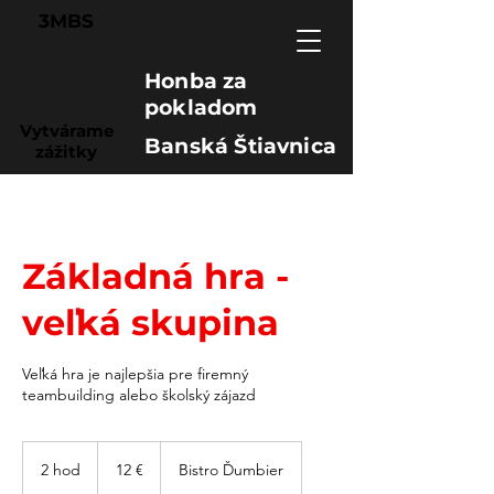
3MBS
Honba za
pokladom
Vytvárame
Banská Štiavnica
zážitky
Základná hra -
veľká skupina
Veľká hra je najlepšia pre firemný
teambuilding alebo školský zájazd
12
eur
2 hod
2
12 €
Bistro Ďumbier
h