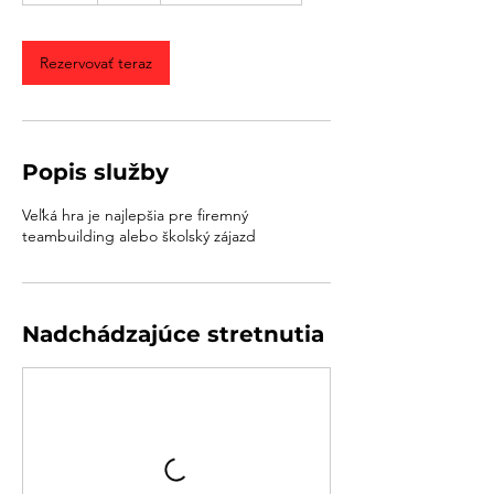
o
d
Rezervovať teraz
Popis služby
Veľká hra je najlepšia pre firemný
teambuilding alebo školský zájazd
Nadchádzajúce stretnutia