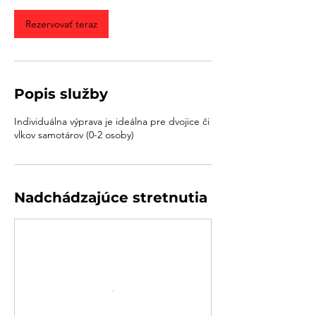
d
Rezervovať teraz
Popis služby
Individuálna výprava je ideálna pre dvojice či
Nadchádzajúce stretnutia