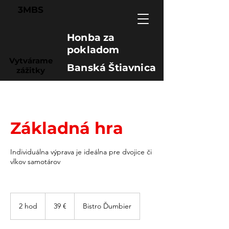
3MBS
Honba za
pokladom
Vytvárame
Banská Štiavnica
zážitky
Základná hra
Individuálna výprava je ideálna pre dvojice či
vlkov samotárov
39
eur
2 hod
2
39 €
Bistro Ďumbier
h
o